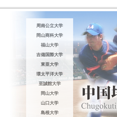
周南公立大学
岡山商科大学
福山大学
吉備国際大学
東亜大学
環太平洋大学
至誠館大学
岡山大学
山口大学
島根大学