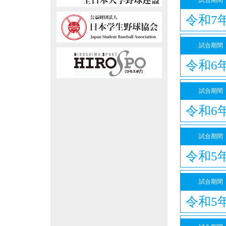
試合期間
令和7
試合期間
令和6
試合期間
令和6
試合期間
令和5
試合期間
令和5