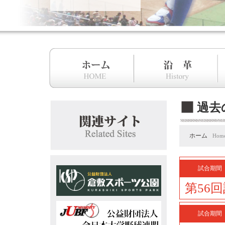
過去
ホーム
Hom
試合期間
第56
試合期間