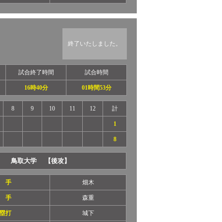
終了いたしました。
試合終了時間
試合時間
16時40分
01時間53分
8
9
10
11
12
計
1
8
鳥取大学 【後攻】
 手
畑木
 手
森重
塁打
城下