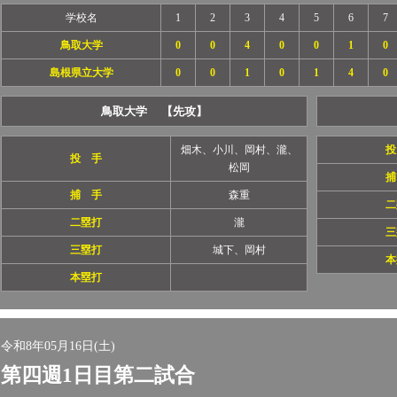
学校名
1
2
3
4
5
6
7
鳥取大学
0
0
4
0
0
1
0
島根県立大学
0
0
1
0
1
4
0
鳥取大学 【先攻】
畑木、小川、岡村、瀧、
投
投 手
松岡
捕
捕 手
森重
二
二塁打
瀧
三
三塁打
城下、岡村
本
本塁打
令和8年05月16日(土)
第四週1日目第二試合