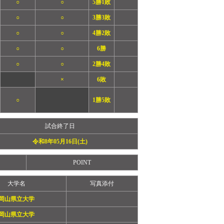
○
○
5勝1敗
○
○
3勝3敗
○
○
4勝2敗
○
○
6勝
○
○
2勝4敗
×
6敗
○
1勝5敗
試合終了日
令和8年05月16日(土)
POINT
大学名
写真添付
岡山県立大学
岡山県立大学