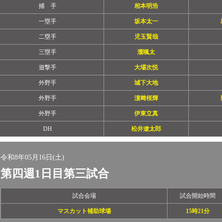
捕 手
相本明浩
一塁手
坂本太一
二塁手
児玉賢哉
三塁手
瀧颯太
遊撃手
大場次悦
外野手
城下大地
外野手
濵﨑桜輝
外野手
伊東立真
DH
松井遼太郎
令和8年05月16日(土)
第四週1日目第三試合
試合会場
試合開始時間
マスカット補助球場
15時21分