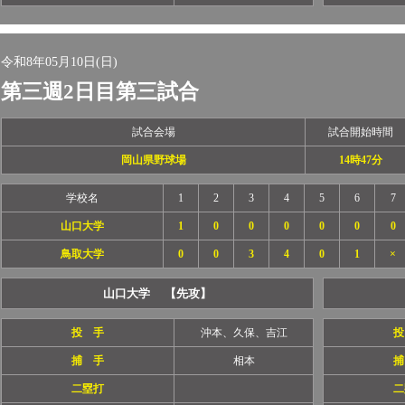
令和8年05月10日(日)
第三週2日目第三試合
試合会場
試合開始時間
岡山県野球場
14時47分
学校名
1
2
3
4
5
6
7
山口大学
1
0
0
0
0
0
0
鳥取大学
0
0
3
4
0
1
×
山口大学 【先攻】
投 手
沖本、久保、吉江
投
捕 手
相本
捕
二塁打
二