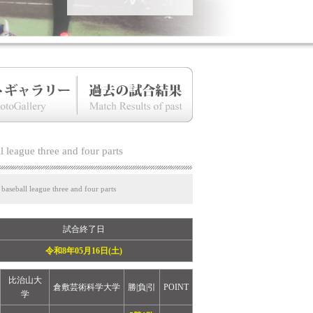
l league three and four parts
 baseball league three and four parts
試合終了日
令和8年05月16日(土)
比治山大
倉敷芸術科学大学
勝|負|引
POINT
学