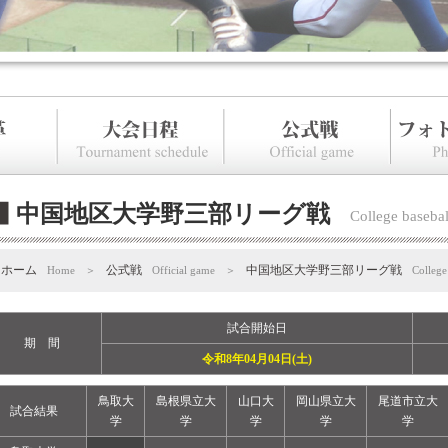
中国地区大学野三部リーグ戦
College basebal
ホーム
公式戦
中国地区大学野三部リーグ戦
Home
＞
Official game
＞
College
試合開始日
期 間
令和8年04月04日(土)
鳥取大
島根県立大
山口大
岡山県立大
尾道市立大
試合結果
学
学
学
学
学