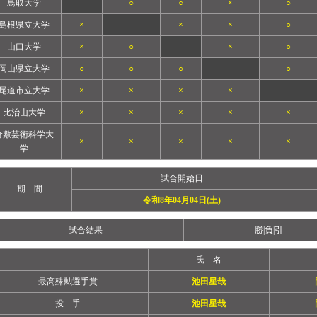
鳥取大学
○
○
×
○
島根県立大学
×
×
×
○
山口大学
×
○
×
○
岡山県立大学
○
○
○
○
尾道市立大学
×
×
×
×
比治山大学
×
×
×
×
×
倉敷芸術科学大
×
×
×
×
×
学
試合開始日
期 間
令和8年04月04日(土)
試合結果
勝|負|引
氏 名
最高殊勲選手賞
池田星哉
投 手
池田星哉