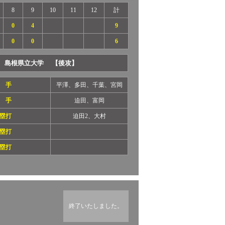
8
9
10
11
12
計
0
4
9
0
0
6
島根県立大学 【後攻】
 手
平澤、多田、千葉、宮岡
 手
迫田、富岡
塁打
迫田2、大村
塁打
塁打
終了いたしました。