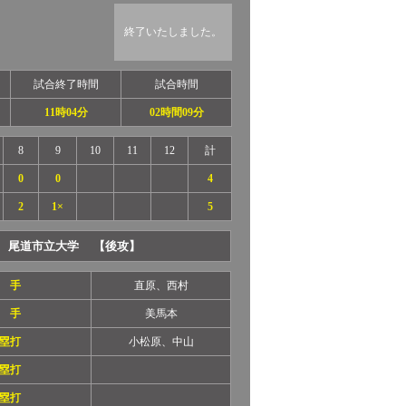
終了いたしました。
試合終了時間
試合時間
11時04分
02時間09分
8
9
10
11
12
計
0
0
4
2
1×
5
尾道市立大学 【後攻】
 手
直原、西村
 手
美馬本
塁打
小松原、中山
塁打
塁打