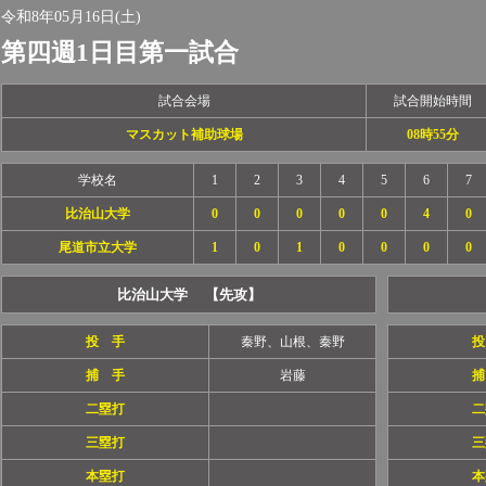
令和8年05月16日(土)
第四週1日目第一試合
試合会場
試合開始時間
マスカット補助球場
08時55分
学校名
1
2
3
4
5
6
7
比治山大学
0
0
0
0
0
4
0
尾道市立大学
1
0
1
0
0
0
0
比治山大学 【先攻】
投 手
秦野、山根、秦野
投
捕 手
岩藤
捕
二塁打
二
三塁打
三
本塁打
本