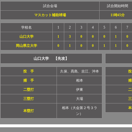
試合会場
試合開始時間
マスカット補助球場
11時45分
学校名
1
2
3
4
5
6
7
山口大学
1
3
0
0
0
1
0
岡山県立大学
0
1
0
0
1
1
0
山口大学 【先攻】
投 手
久保、髙島、吉江、沖本
投
捕 手
相本
捕
二塁打
伊東
二
三塁打
大場
三
相本（大会第２号３ラ
本
本塁打
ン）