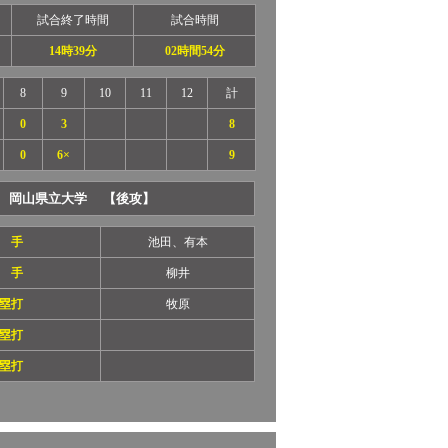
試合終了時間
試合時間
14時39分
02時間54分
8
9
10
11
12
計
0
3
8
0
6×
9
岡山県立大学 【後攻】
 手
池田、有本
 手
柳井
塁打
牧原
塁打
塁打