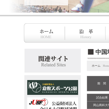
中国
ホーム
Hom
期 間
試合結果
岡山商科大