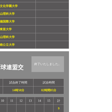
文化学園大学
山理科大学
備国際大学
東亜大学
山理科大学
南公立大学
終了いたしました。
野球連盟交
試合終了時間
試合時間
14時50分
02時間05分
10
11
12
13
14
15
計
9