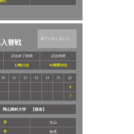
塁打
終了いたしました。
部入替戦
試合終了時間
試合時間
12時25分
01時間58分
10
11
12
13
14
15
計
0
7
岡山商科大学 【後攻】
 手
丸山
 手
妹尾