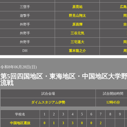
三塁手
原晃祐
広島
遊撃手
野見山翔太
岡
外野手
原昌輝
吉
外野手
三谷元気
外野手
三宅遥大
岡
DH
重本龍之介
周
令和8年06月28日(日)
第5回四国地区・東海地区・中国地区大学
流戦
試合会場
試合開始時間
ダイムスタジアム伊勢
12時45分
学校名
1
2
3
4
5
6
7
8
9
中国地区選抜
0
1
3
3
0
0
2