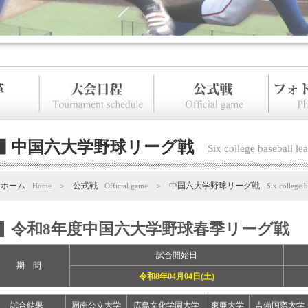
中国六大学野球リーグ戦
Six college baseball le
ホーム
公式戦
中国六大学野球リーグ戦
Home
＞
Official game
＞
Six college b
令和8年度中国六大学野球春季リーグ戦
試合開始日
期 間
令和8年04月04日(土)
試合結果
周南公立大学
広島文化学園大学
東亜大学
吉備国際大学