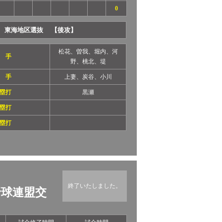
0
東海地区選抜 【後攻】
松花、曽我、堀内、河
 手
野、桃北、堤
 手
上妻、炭谷、小川
塁打
黒瀬
塁打
塁打
終了いたしました。
野球連盟交