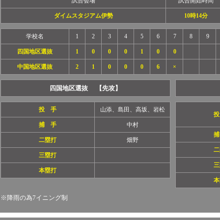
試合会場
試合開始時間
ダイムスタジアム伊勢
10時14分
学校名
1
2
3
4
5
6
7
8
9
四国地区選抜
1
0
0
0
1
0
0
中国地区選抜
2
1
0
0
0
6
×
四国地区選抜 【先攻】
投 手
山添、島田、高坂、岩松
投
捕 手
中村
捕
二塁打
畑野
二
三塁打
三
本塁打
本
※降雨の為7イニング制