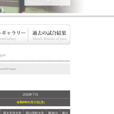
ague
aseball league
試合終了日
令和8年05月25日(月)
環太平洋大学
岡山理科大学
勝|負|引
勝点