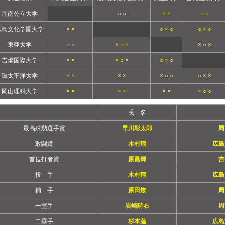
周南公立大学
○ ○
× ×
○ ○
広島文化学園大学
× ×
○ × ○
○ × ○
東亜大学
○ ○
× ○ ×
× ○ ×
吉備国際大学
× ×
× ○ ×
○ × ○
環太平洋大学
× ×
× ×
× ○ ○
○ × ×
岡山理科大学
× ×
× ×
× ×
× ○ ○
氏 名
最高殊勲選手賞
早川彰太郎
周
敢闘賞
木村翔
広島
首位打者賞
原昌輝
吉
投 手
木村翔
広島
捕 手
原田燎
周
一塁手
岩崎詩右
周
二塁手
杉本蓮
広島