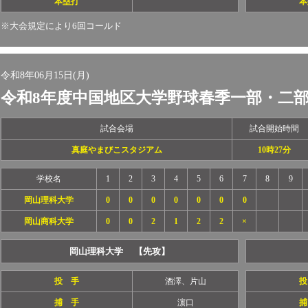
本塁打
本
※大会規定により6回コールド
令和8年06月15日(月)
令和8年度中国地区大学野球春季一部・二
試合会場
試合開始時間
真庭やまびこスタジアム
10時27分
学校名
1
2
3
4
5
6
7
8
9
岡山理科大学
0
0
0
0
0
0
0
岡山商科大学
0
0
2
1
2
2
×
岡山理科大学 【先攻】
投 手
酒澤、片山
投
捕 手
濵口
捕