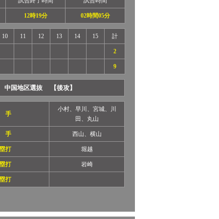
試合終了時間
試合時間
12時19分
02時間05分
10
11
12
13
14
15
計
2
9
中国地区選抜 【後攻】
小村、早川、宮城、川
 手
田、丸山
 手
西山、横山
塁打
堀越
塁打
岩崎
塁打