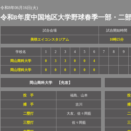
令和8年06月16日(火)
令和8年度中国地区大学野球春季一部・二
試合会場
試合開始時間
美咲エイコンスタジアム
10時25分
学校名
1
2
3
4
5
6
7
8
9
岡山商科大学
0
3
3
0
0
4
岡山理科大学
0
0
0
0
0
0
岡山商科大学 【先攻】
投 手
福島、山本
投
捕 手
吉川
捕
二塁打
大友、佐々岡藍
二
三塁打
佐々岡藍
三