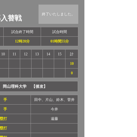
終了いたしました。
部入替戦
試合終了時間
試合時間
12時20分
01時間55分
10
11
12
13
14
15
計
10
0
岡山理科大学 【後攻】
 手
田中、片山、鈴木、菅井
 手
今井
塁打
遠藤
塁打