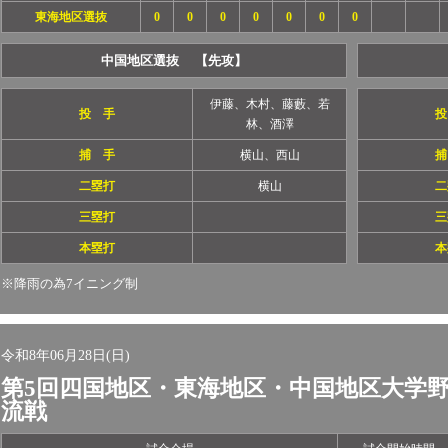
東海地区選抜
0
0
0
0
0
0
0
中国地区選抜 【先攻】
伊藤、木村、藤藪、若
投 手
投
林、酒澤
捕 手
横山、西山
捕
二塁打
横山
二
三塁打
三
本塁打
本
※降雨の為7イニング制
令和8年06月28日(日)
第5回四国地区・東海地区・中国地区大学
流戦